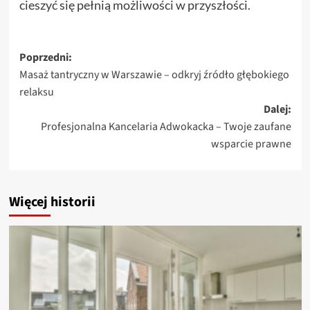
cieszyć się pełnią możliwości w przyszłości.
Zobacz
Poprzedni:
Masaż tantryczny w Warszawie – odkryj źródło głębokiego
wpisy
relaksu
Dalej:
Profesjonalna Kancelaria Adwokacka – Twoje zaufane
wsparcie prawne
Więcej historii