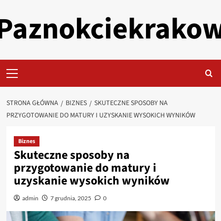
Przejdź
Paznokciekrako
do
treści
Primary
Menu
STRONA GŁÓWNA
BIZNES
SKUTECZNE SPOSOBY NA
PRZYGOTOWANIE DO MATURY I UZYSKANIE WYSOKICH WYNIKÓW
Biznes
Skuteczne sposoby na
przygotowanie do matury i
uzyskanie wysokich wyników
admin
7 grudnia, 2025
0