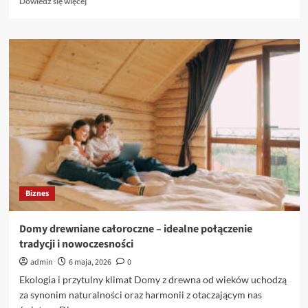
Dowiedz się więcej
się
więcej
o
Najlepsze
opakowania
jednorazowe
–
gwarancja
jakości
i
wygody
Biznes
Domy drewniane całoroczne – idealne połączenie
tradycji i nowoczesności
admin
6 maja, 2026
0
Ekologia i przytulny klimat Domy z drewna od wieków uchodzą
za synonim naturalności oraz harmonii z otaczającym nas