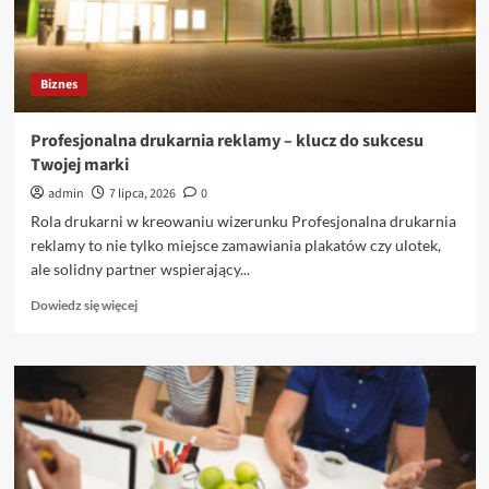
oraz
drzwi
Biznes
Profesjonalna drukarnia reklamy – klucz do sukcesu
Twojej marki
admin
7 lipca, 2026
0
Rola drukarni w kreowaniu wizerunku Profesjonalna drukarnia
reklamy to nie tylko miejsce zamawiania plakatów czy ulotek,
ale solidny partner wspierający...
Dowiedz
Dowiedz się więcej
się
więcej
o
Profesjonalna
drukarnia
reklamy
–
klucz
do