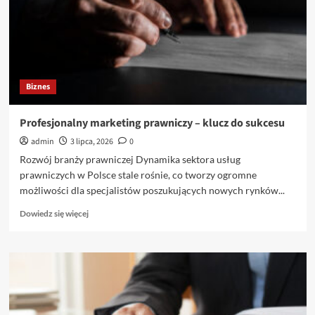
możliwości
Biznes
Profesjonalny marketing prawniczy – klucz do sukcesu
admin
3 lipca, 2026
0
Rozwój branży prawniczej Dynamika sektora usług
prawniczych w Polsce stale rośnie, co tworzy ogromne
możliwości dla specjalistów poszukujących nowych rynków...
Dowiedz
Dowiedz się więcej
się
więcej
o
Profesjonalny
marketing
prawniczy
–