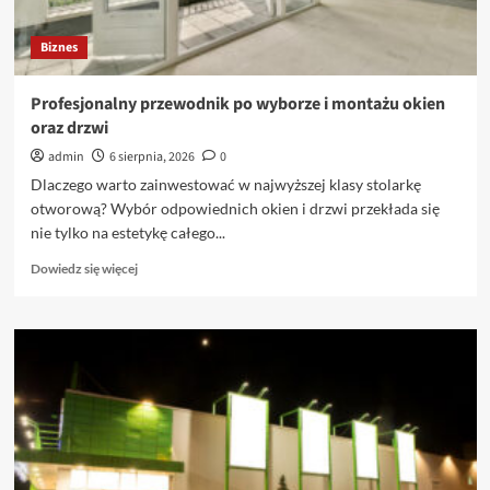
Biznes
Profesjonalny przewodnik po wyborze i montażu okien
oraz drzwi
admin
6 sierpnia, 2026
0
Dlaczego warto zainwestować w najwyższej klasy stolarkę
otworową? Wybór odpowiednich okien i drzwi przekłada się
nie tylko na estetykę całego...
Dowiedz
Dowiedz się więcej
się
więcej
o
Profesjonalny
przewodnik
po
wyborze
i
montażu
okien