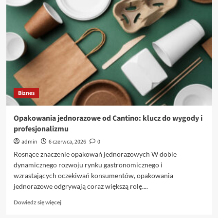
skutecznie
korzystać
z
pomocy
prawnej
i
uniknąć
problemów
w
przyszłości
Biznes
Opakowania jednorazowe od Cantino: klucz do wygody i
profesjonalizmu
admin
6 czerwca, 2026
0
Rosnące znaczenie opakowań jednorazowych W dobie
dynamicznego rozwoju rynku gastronomicznego i
wzrastających oczekiwań konsumentów, opakowania
jednorazowe odgrywają coraz większą rolę....
Dowiedz
Dowiedz się więcej
się