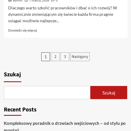
admin
7 marca, 2026
0
Dlaczego warto szkolić pracowników i dbać o ich rozwój? W
dynamicznie zmieniającym się świecie każda firma pragnie
osiągać możliwie najlepsze...
Dowiedz
Dowiedz się więcej
się
więcej
o
Rozwój
Stronicowanie
2
3
Następny
1
zespołów
wpisów
i
skuteczna
Szukaj
obsługa
klienta
–
klucz
Szukaj
do
sukcesu
Recent Posts
Kompleksowy poradnik o drzwiach wejściowych – od stylu po
montaż