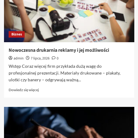
sukcesu
Twojej
marki
Biznes
Nowoczesna drukarnia reklamy i jej możliwości
admin
7 lipca, 2026
0
Wstęp Coraz więcej firm przykłada dużą wagę do
profesjonalnej prezentacji. Materiały drukowane – plakaty,
ulotki czy banery – odgrywają ważną...
Dowiedz
Dowiedz się więcej
się
więcej
o
Nowoczesna
drukarnia
reklamy
i
jej