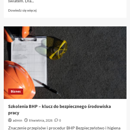
światem. Dla...
Dowiedz
Dowiedz się więcej
się
więcej
o
Domy
drewniane
całoroczne
–
idealne
połączenie
tradycji
i
nowoczesności
Biznes
Szkolenia BHP – klucz do bezpiecznego środowiska
pracy
admin
8 kwietnia, 2026
0
Znaczenie przepisów i procedur BHP Bezpieczeństwo i higiena