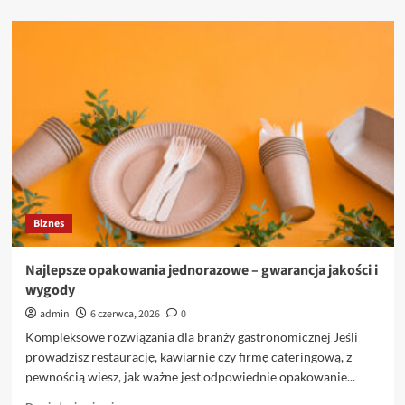
więcej
o
Opakowania
jednorazowe
od
Cantino:
klucz
do
wygody
i
profesjonalizmu
Biznes
Najlepsze opakowania jednorazowe – gwarancja jakości i
wygody
admin
6 czerwca, 2026
0
Kompleksowe rozwiązania dla branży gastronomicznej Jeśli
prowadzisz restaurację, kawiarnię czy firmę cateringową, z
pewnością wiesz, jak ważne jest odpowiednie opakowanie...
Dowiedz