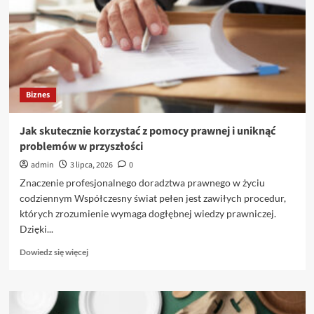
klucz
do
sukcesu
Biznes
Jak skutecznie korzystać z pomocy prawnej i uniknąć
problemów w przyszłości
admin
3 lipca, 2026
0
Znaczenie profesjonalnego doradztwa prawnego w życiu
codziennym Współczesny świat pełen jest zawiłych procedur,
których zrozumienie wymaga dogłębnej wiedzy prawniczej.
Dzięki...
Dowiedz
Dowiedz się więcej
się
więcej
o
Jak