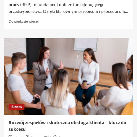
pracy (BHP) to fundament dobrze funkcjonującego
przedsiębiorstwa. Dzięki klarownym przepisom i procedurom...
Dowiedz
Dowiedz się więcej
się
więcej
o
Szkolenia
BHP
–
klucz
do
bezpiecznego
środowiska
pracy
Biznes
Rozwój zespołów i skuteczna obsługa klienta – klucz do
sukcesu