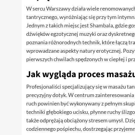
W sercu Warszawy działa wiele renomowanych s
tantrycznego, wyróżniając się przy tym intymn
Jednym z takich miejsc jest
Shambala
, gdzie g
dźwięków egzotycznej muzyki oraz dyskretnego 
poznania różnorodnych technik, które łączą tr
wprowadzane aspekty natury erotycznej. Pozyt
pierwszych chwilach spędzonych w ciepłej i prz
Jak wygląda proces masażu
Profesjonaliści specjalizujący się w masażu t
precyzyjny dotyk. W centrum zainteresowania 
ruch powinien być wykonywany z pełnym skupie
techniki głębokiego ucisku, płynne ruchy ślizgo
także odprężają obciążony stresem umysł. Dzię
codziennego pośpiechu, dostrzegając przyjemn