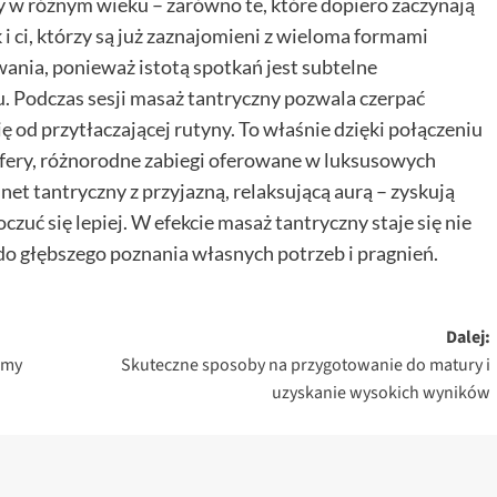
 w różnym wieku – zarówno te, które dopiero zaczynają
i ci, którzy są już zaznajomieni z wieloma formami
ania, ponieważ istotą spotkań jest subtelne
. Podczas sesji masaż tantryczny pozwala czerpać
 od przytłaczającej rutyny. To właśnie dzięki połączeniu
fery, różnorodne zabiegi oferowane w luksusowych
et tantryczny z przyjazną, relaksującą aurą – zyskują
zuć się lepiej. W efekcie masaż tantryczny staje się nie
 do głębszego poznania własnych potrzeb i pragnień.
Dalej:
amy
Skuteczne sposoby na przygotowanie do matury i
uzyskanie wysokich wyników