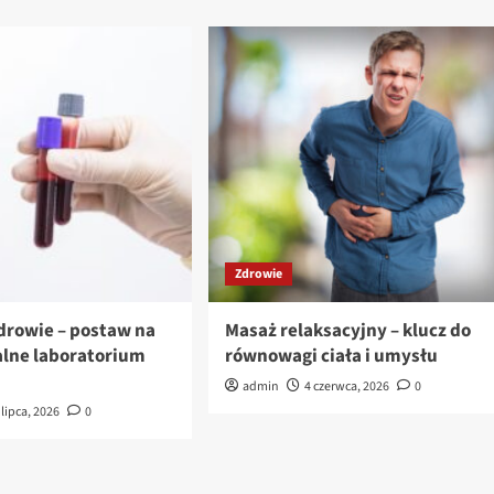
Zdrowie
zdrowie – postaw na
Masaż relaksacyjny – klucz do
alne laboratorium
równowagi ciała i umysłu
admin
4 czerwca, 2026
0
 lipca, 2026
0