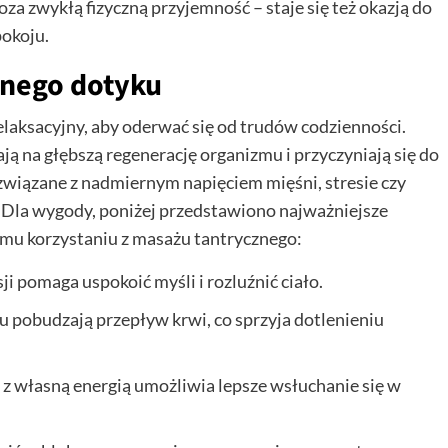
 zwykłą fizyczną przyjemność – staje się też okazją do
okoju.
znego dotyku
elaksacyjny, aby oderwać się od trudów codzienności.
 na głębszą regenerację organizmu i przyczyniają się do
związane z nadmiernym napięciem mięśni, stresie czy
 Dla wygody, poniżej przedstawiono najważniejsze
nemu korzystaniu z masażu tantrycznego:
i pomaga uspokoić myśli i rozluźnić ciało.
u pobudzają przepływ krwi, co sprzyja dotlenieniu
 z własną energią umożliwia lepsze wsłuchanie się w