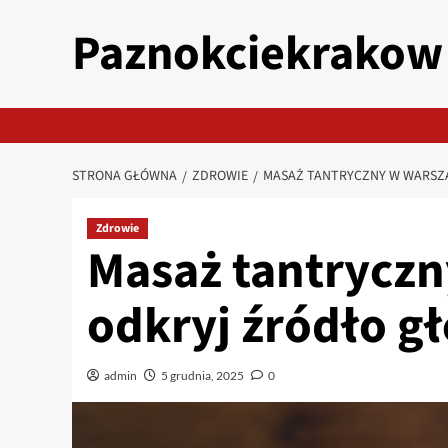
Przejdź
Paznokciekrakow
do
treści
STRONA GŁÓWNA
ZDROWIE
MASAŻ TANTRYCZNY W WARSZA
Zdrowie
Masaż tantryczn
odkryj źródło g
admin
5 grudnia, 2025
0