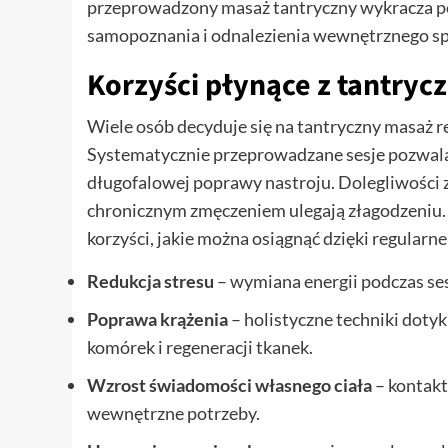
przeprowadzony masaż tantryczny wykracza poza
samopoznania i odnalezienia wewnętrznego sp
Korzyści płynące z tantryc
Wiele osób decyduje się na tantryczny masaż r
Systematycznie przeprowadzane sesje pozwalają
długofalowej poprawy nastroju. Dolegliwości 
chronicznym zmęczeniem ulegają złagodzeniu.
korzyści, jakie można osiągnąć dzięki regular
Redukcja stresu
– wymiana energii podczas sesj
Poprawa krążenia
– holistyczne techniki dotyk
komórek i regeneracji tkanek.
Wzrost świadomości własnego ciała
– kontakt
wewnętrzne potrzeby.