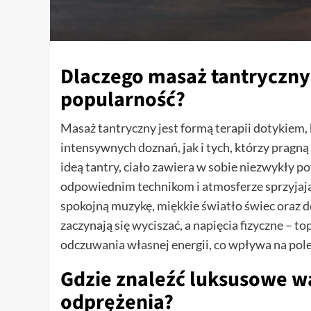
Dlaczego masaż tantryczny
popularność?
Masaż tantryczny jest formą terapii dotykiem
intensywnych doznań, jak i tych, którzy pragn
ideą tantry, ciało zawiera w sobie niezwykły p
odpowiednim technikom i atmosferze sprzyjają
spokojną muzykę, miękkie światło świec oraz d
zaczynają się wyciszać, a napięcia fizyczne – t
odczuwania własnej energii, co wpływa na pol
Gdzie znaleźć luksusowe w
odprężenia?