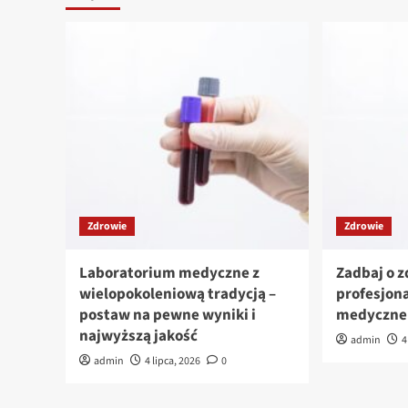
Zdrowie
Zdrowie
Laboratorium medyczne z
Zadbaj o 
wielopokoleniową tradycją –
profesjon
postaw na pewne wyniki i
medyczne
najwyższą jakość
admin
4
admin
4 lipca, 2026
0