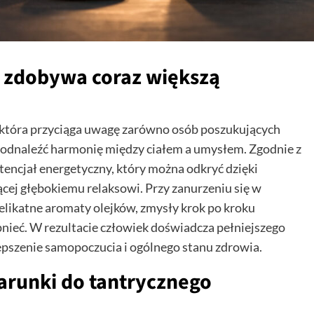
 zdobywa coraz większą
, która przyciąga uwagę zarówno osób poszukujących
ą odnaleźć harmonię między ciałem a umysłem. Zgodnie z
otencjał energetyczny, który można odkryć dzięki
cej głębokiemu relaksowi. Przy zanurzeniu się w
elikatne aromaty olejków, zmysły krok po kroku
opnieć. W rezultacie człowiek doświadcza pełniejszego
epszenie samopoczucia i ogólnego stanu zdrowia.
arunki do tantrycznego