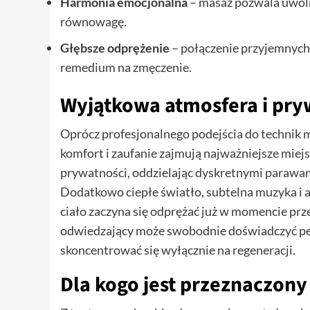
Harmonia emocjonalna
– masaż pozwala uwol
równowagę.
Głębsze odprężenie
– połączenie przyjemnych
remedium na zmęczenie.
Wyjątkowa atmosfera i pr
Oprócz profesjonalnego podejścia do technik ma
komfort i zaufanie zajmują najważniejsze miej
prywatności, oddzielając dyskretnymi parawan
Dodatkowo ciepłe światło, subtelna muzyka i 
ciało zaczyna się odprężać już w momencie pr
odwiedzający może swobodnie doświadczyć peł
skoncentrować się wyłącznie na regeneracji.
Dla kogo jest przeznaczon