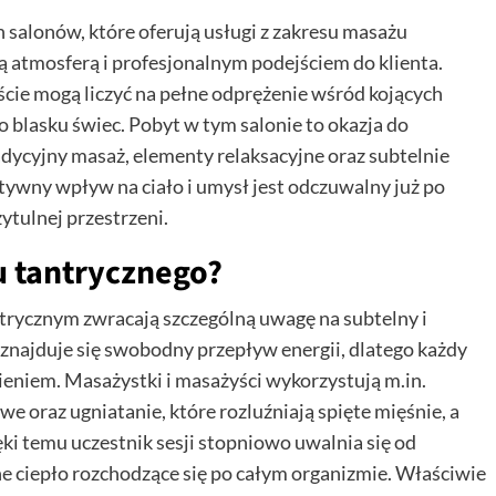
alonów, które oferują usługi z zakresu masażu
ą atmosferą i profesjonalnym podejściem do klienta.
oście mogą liczyć na pełne odprężenie wśród kojących
blasku świec. Pobyt w tym salonie to okazja do
adycyjny masaż, elementy relaksacyjne oraz subtelnie
ywny wpływ na ciało i umysł jest odczuwalny już po
ytulnej przestrzeni.
 tantrycznego?
antrycznym zwracają szczególną uwagę na subtelny i
znajduje się swobodny przepływ energii, dlatego każdy
niem. Masażystki i masażyści wykorzystują m.in.
we oraz ugniatanie, które rozluźniają spięte mięśnie, a
ki temu uczestnik sesji stopniowo uwalnia się od
e ciepło rozchodzące się po całym organizmie. Właściwie