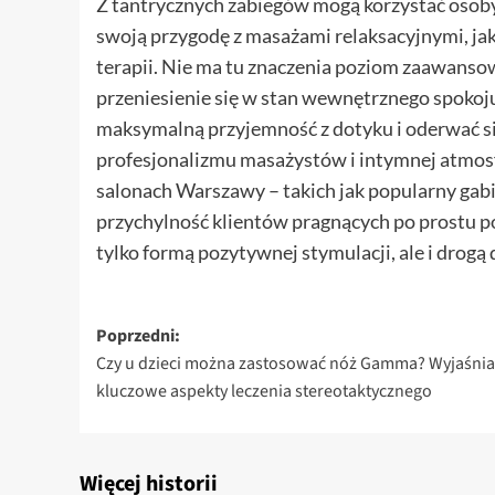
Z tantrycznych zabiegów mogą korzystać osoby
swoją przygodę z masażami relaksacyjnymi, jak 
terapii. Nie ma tu znaczenia poziom zaawansow
przeniesienie się w stan wewnętrznego spokoju
maksymalną przyjemność z dotyku i oderwać się
profesjonalizmu masażystów i intymnej atmos
salonach Warszawy – takich jak popularny gabin
przychylność klientów pragnących po prostu poc
tylko formą pozytywnej stymulacji, ale i drogą
Zobacz
Poprzedni:
Czy u dzieci można zastosować nóż Gamma? Wyjaśni
wpisy
kluczowe aspekty leczenia stereotaktycznego
Więcej historii