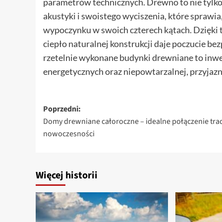
parametrów technicznych. Drewno to nie tylko
akustyki i swoistego wyciszenia, które sprawi
wypoczynku w swoich czterech kątach. Dzięki 
ciepło naturalnej konstrukcji daje poczucie be
rzetelnie wykonane budynki drewniane to inwes
energetycznych oraz niepowtarzalnej, przyjazn
Zobacz
Poprzedni:
Domy drewniane całoroczne – idealne połączenie trady
wpisy
nowoczesności
Więcej historii