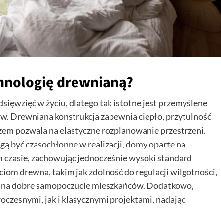
hnologię drewnianą?
ięwzięć w życiu, dlatego tak istotne jest przemyślene
ów. Drewniana konstrukcja zapewnia ciepło, przytulność
zem pozwala na elastyczne rozplanowanie przestrzeni.
 być czasochłonne w realizacji, domy oparte na
m czasie, zachowując jednocześnie wysoki standard
om drewna, takim jak zdolność do regulacji wilgotności,
o na dobre samopoczucie mieszkańców. Dodatkowo,
czesnymi, jak i klasycznymi projektami, nadając