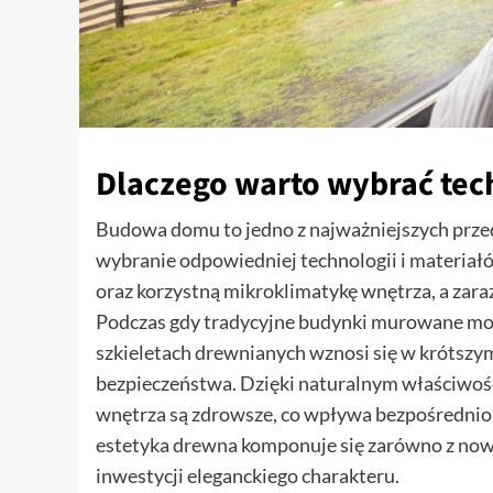
Dlaczego warto wybrać tec
Budowa domu to jedno z najważniejszych przeds
wybranie odpowiedniej technologii i materiał
oraz korzystną mikroklimatykę wnętrza, a zara
Podczas gdy tradycyjne budynki murowane mogą
szkieletach drewnianych wznosi się w krótszy
bezpieczeństwa. Dzięki naturalnym właściwości
wnętrza są zdrowsze, co wpływa bezpośredni
estetyka drewna komponuje się zarówno z nowo
inwestycji eleganckiego charakteru.