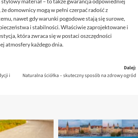
 stylowy materiał – to także gwarancja odpowiedniej
a, że domownicy mogą w pełni czerpać radość z
temu, nawet gdy warunki pogodowe stają się surowe,
zpieczeństwa i stabilności. Właściwie zaprojektowane i
tycja, która zwraca się w postaci oszczędności
ej atmosfery każdego dnia.
Dalej:
cji i
Naturalna ściółka – skuteczny sposób na zdrowy ogród